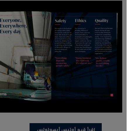
اقرأ قيم أوتيس أبسولوتس