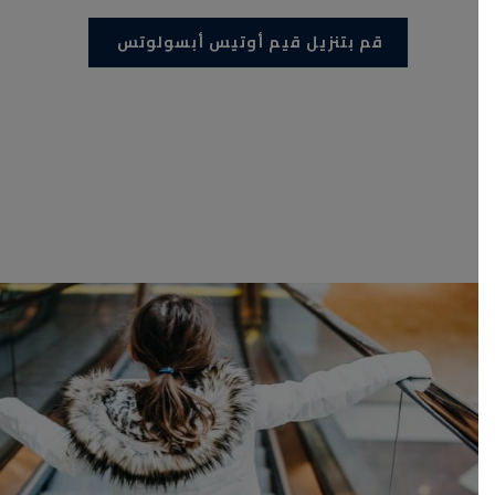
قم بتنزيل قيم أوتيس أبسولوتس