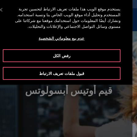
خدمة أوتيس لاين 00973 17 737 888
اضغط على Enter للتخطي إلى المحتوى الرئيسي
يستخدم موقع الويب هذا ملفات تعريف الارتباط لتحسين تجربة
المستخدم وتحليل أداء موقع الويب الخاص بنا ونسبة استخدامه.
إبحث
القائمة
ونشارك أيضًا المعلومات حول استخدامك موقعنا مع شركائنا على
مستوى وسائل التواصل الاجتماعي والإعلانات والتحليلات.
عدم بيع معلوماتي الشخصية
رفض الكل
قبول ملفات تعريف الارتباط
قيم أوتيس أبسولوتس