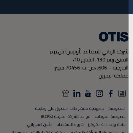
شركة الزياني للمصاعد (أوتيس) ش.م.م.
المبنى رقم 130، الشارع 10،
الخارجية – 606،
،ص. ب. 70456
سيترا
مملكة البحرين
N
L
Y
I
F
N
e
i
o
n
a
e
الخصوصية
خصوصية مقدّم طلب الحصول على وظيفة
w
n
u
s
c
w
خصوصية الموظف
قواعد الشركة الملزمة (BCRs)
s
k
T
t
e
s
لائحة وإعدادات الكوكيز
شروط الاستخدام
الأمن السيبراني
قواعد السلوك المتعلّقة بالمورّدين
مكافحة الإتجار بالبشر
Sitemap