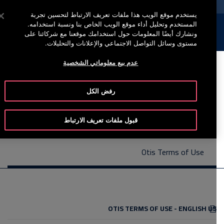
خدمة أوتيس لاين +965 22200067
اضغط على Enter للتخطي إلى المحتوى الرئيسي
يستخدم موقع الويب هذا ملفات تعريف الارتباط لتحسين تجربة
المستخدم وتحليل أداء موقع الويب الخاص بنا ونسبة استخدامه.
إبحث
القائمة
ونشارك أيضًا المعلومات حول استخدامك موقعنا مع شركائنا على
مستوى وسائل التواصل الاجتماعي والإعلانات والتحليلات.
عدم بيع معلوماتي الشخصية
Otis Terms of Use
رفض الكل
قبول ملفات تعريف الارتباط
Otis Terms of Use
OTIS TERMS OF USE - ENGLISH US