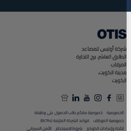
شركة أوتيس للمصاعد
الطابق العاشر، برج التجارة
المرقاب
مدينة الكويت،
الكويت
N
L
Y
I
F
N
e
i
o
n
a
e
الخصوصية
خصوصية مقدّم طلب الحصول على وظيفة
w
n
u
s
c
w
خصوصية الموظف
قواعد الشركة الملزمة (BCRs)
s
k
T
t
e
s
لائحة وإعدادات الكوكيز
شروط الاستخدام
الأمن السيبراني