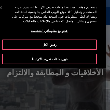
خدمة أوتيس لاين +97444296999
اضغط على Enter للتخطي إلى المحتوى الرئيسي
يستخدم موقع الويب هذا ملفات تعريف الارتباط لتحسين تجربة
المستخدم وتحليل أداء موقع الويب الخاص بنا ونسبة استخدامه.
إبحث
القائمة
ونشارك أيضًا المعلومات حول استخدامك موقعنا مع شركائنا على
مستوى وسائل التواصل الاجتماعي والإعلانات والتحليلات.
عدم بيع معلوماتي الشخصية
رفض الكل
قبول ملفات تعريف الارتباط
الأخلاقيات و المطابقة والالتزام