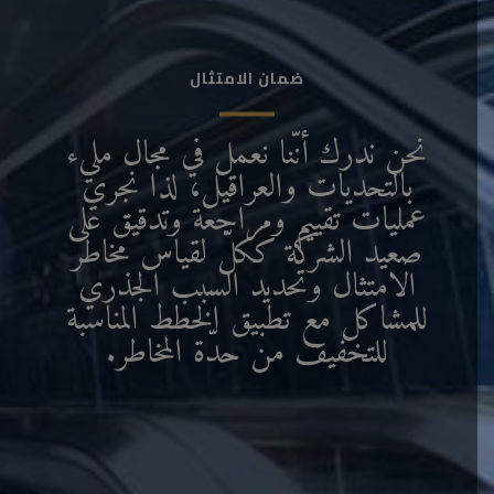
ضمان الامتثال
نحن ندرك أنّنا نعمل في مجال مليء
بالتحديات والعراقيل، لذا نجري
عمليات تقييم ومراجعة وتدقيق على
صعيد الشركة ككلّ لقياس مخاطر
الامتثال وتحديد السبب الجذري
للمشاكل مع تطبيق الخطط المناسبة
للتخفيف من حدّة المخاطر.