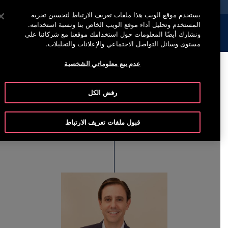
خدمة أوتيس لاين +97444296999
اضغط على Enter للتخطي إلى المحتوى الرئيسي
يستخدم موقع الويب هذا ملفات تعريف الارتباط لتحسين تجربة
المستخدم وتحليل أداء موقع الويب الخاص بنا ونسبة استخدامه.
إبحث
القائمة
ونشارك أيضًا المعلومات حول استخدامك موقعنا مع شركائنا على
مستوى وسائل التواصل الاجتماعي والإعلانات والتحليلات.
عدم بيع معلوماتي الشخصية
Nicolas Lopez
رفض الكل
President, Asia Pacific (APAC)
قبول ملفات تعريف الارتباط