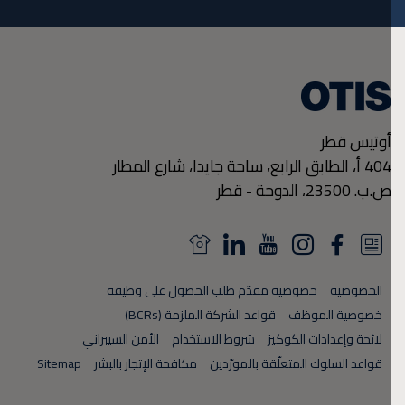
أوتيس قطر
404 أ، الطابق الرابع، ساحة جايدا، شارع المطار
ص.ب. 23500،
الدوحة
-
قطر
N
L
Y
I
F
N
e
i
o
n
a
e
الخصوصية
خصوصية مقدّم طلب الحصول على وظيفة
w
n
u
s
c
w
خصوصية الموظف
قواعد الشركة الملزمة (BCRs)
s
k
T
t
e
s
لائحة وإعدادات الكوكيز
شروط الاستخدام
الأمن السيبراني
قواعد السلوك المتعلّقة بالمورّدين
مكافحة الإتجار بالبشر
Sitemap
F
e
u
a
b
F