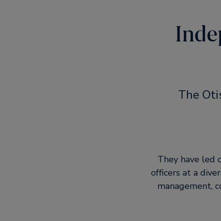
Inde
The Oti
They have led c
officers at a div
management, con