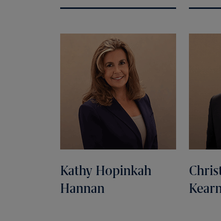
Kathy Hopinkah
Chris
Hannan
Kear