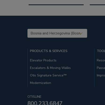
United States (EN)
PRODUCTS & SERVICES
TOOL
Elevator Products
Resou
Escalators & Moving Walks
Pass
Otis Signature Service™
Impro
Modernization
OTISLINE
800.233.6847