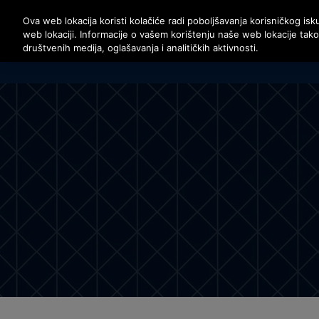
Pritisnite Enter da preskočite na Glavni sadržaj
Ova web lokacija koristi kolačiće radi poboljšavanja korisničkog isku
web lokaciji. Informacije o vašem korištenju naše web lokacije tak
društvenih medija, oglašavanja i analitičkih aktivnosti.