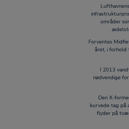
Lufthavnens
infrastrukturpro
områder som
ædelste
Forventes Midfie
året, i forhold
I 2013 vandt
nødvendige for
Den X-formed
kurvede tag på a
flyder på tvæ