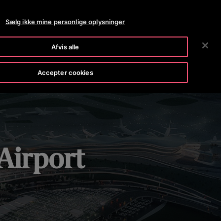
OTISLINE (+45) 44 888 999
NYHEDSRUM
KARRIERER
Sælg ikke mine personlige oplysninger
SØG
VORES FIRMA
INVESTORER
KONTAKT OS
Afvis alle
Accepter cookies
Airport