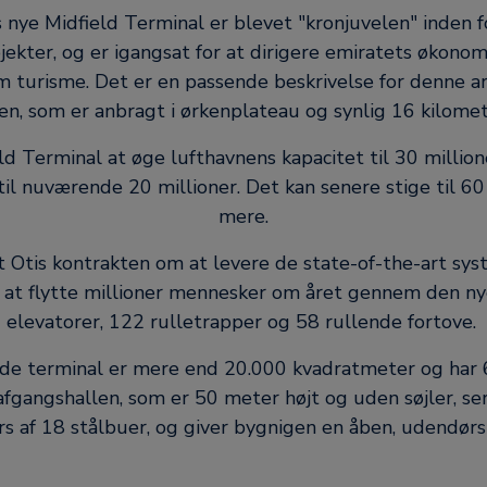
 nye Midfield Terminal er blevet "kronjuvelen" inden fo
jekter, og er igangsat for at dirigere emiratets økonomi
 turisme. Det er en passende beskrivelse for denne ar
n, som er anbragt i ørkenplateau og synlig 16 kilome
ld Terminal at øge lufthavnens kapacitet til 30 millio
 til nuværende 20 millioner. Det kan senere stige til 60
mere.
 Otis kontrakten om at levere de state-of-the-art sys
 at flytte millioner mennesker om året gennem den ny
elevatorer, 122 rulletrapper og 58 rullende fortove.
e terminal er mere end 20.000 kvadratmeter og har 
fgangshallen, som er 50 meter højt og uden søjler, s
rs af 18 stålbuer, og giver bygnigen en åben, udendø