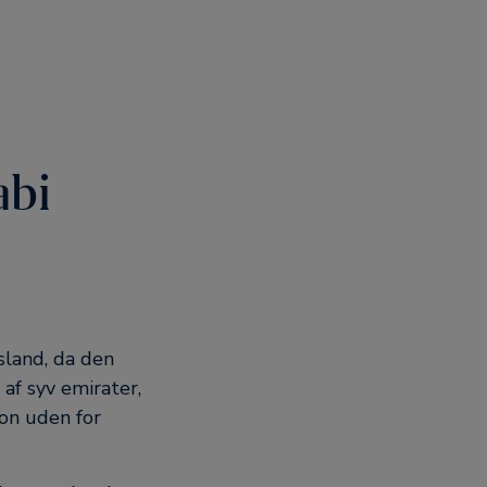
abi
sland, da den
af syv emirater,
on uden for