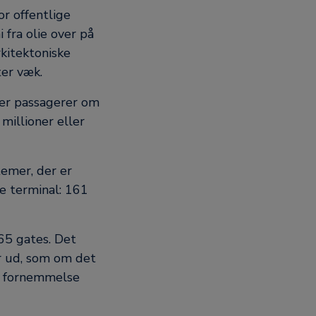
r offentlige
 fra olie over på
kitektoniske
ter væk.
ner passagerer om
 millioner eller
temer, der er
e terminal: 161
65 gates. Det
er ud, som om det
rs fornemmelse