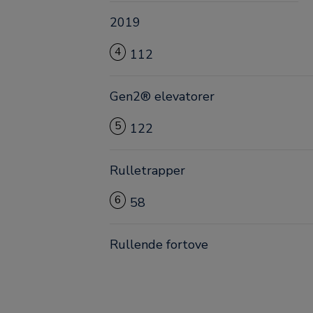
2019
4
112
Gen2® elevatorer
5
122
Rulletrapper
6
58
Rullende fortove