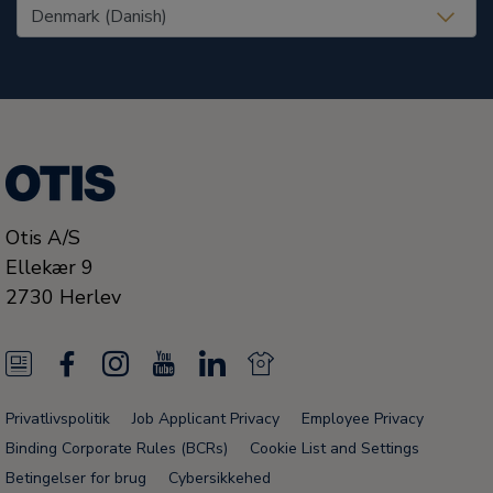
United States (EN)
Otis A/S
Ellekær 9
2730
Herlev
N
F
I
Y
L
N
e
a
n
o
i
e
Privatlivspolitik
Job Applicant Privacy
Employee Privacy
w
c
s
u
n
w
Binding Corporate Rules (BCRs)
Cookie List and Settings
s
e
t
T
k
s
Betingelser for brug
Cybersikkehed