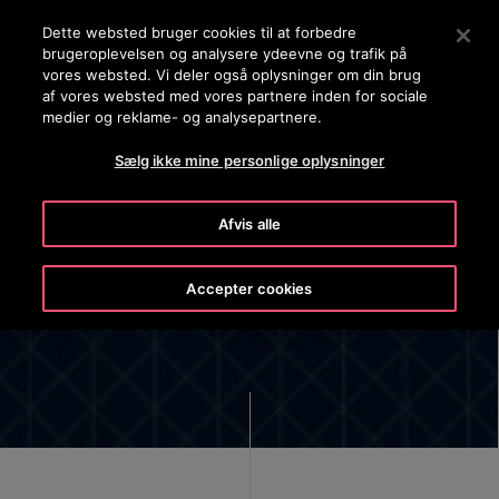
OTISLINE (+45) 44 888 999
Tryk på Enter for at springe til hovedindholdet
Dette websted bruger cookies til at forbedre
brugeroplevelsen og analysere ydeevne og trafik på
SØG
vores websted. Vi deler også oplysninger om din brug
MEN
af vores websted med vores partnere inden for sociale
medier og reklame- og analysepartnere.
Sælg ikke mine personlige oplysninger
Afvis alle
Ledelse
Accepter cookies