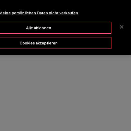
OTISLINE 0800-82-82 82
NEWSROOM
KARRIERE
Meine persönlichen Daten nicht verkaufen
SUCHEN
HMEN
INVESTOREN
KONTAKTIEREN SIE UNS
Alle ablehnen
Cookies akzeptieren