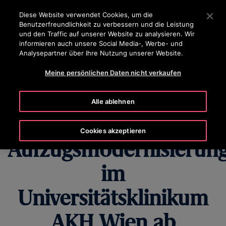
OTISLINE 0800 365 24 7
Drücken Sie die Eingabetaste, um zum Hauptinhalt zu spr
Diese Website verwendet Cookies, um die
Benutzerfreundlichkeit zu verbessern und die Leistung
SUCHEN
und den Traffic auf unserer Website zu analysieren. Wir
MENÜ
informieren auch unsere Social Media-, Werbe- und
Analysepartner über Ihre Nutzung unserer Website.
Meine persönlichen Daten nicht verkaufen
Otis schließt
Alle ablehnen
umfassende
Cookies akzeptieren
Aufzugsmodernisierun
im
Universitätsklinikum
AKH Wien ab