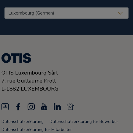
United States (EN)
OTIS Luxembourg Sàrl
7, rue Guillaume Kroll
L-1882
LUXEMBOURG
N
F
I
Y
L
N
e
a
n
o
i
e
Datenschutzerklärung
Datenschutzerklärung für Bewerber
w
c
s
u
n
w
Datenschutzerklärung für Mitarbeiter