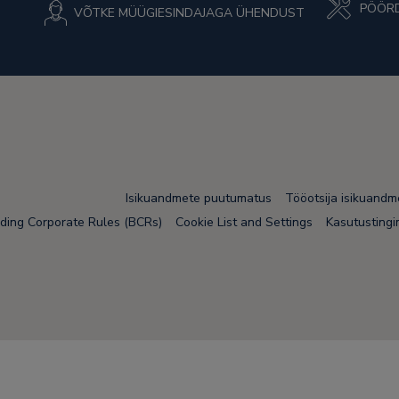
PÖÖRD
VÕTKE MÜÜGIESINDAJAGA ÜHENDUST
Isikuandmete puutumatus
Tööotsija isikuand
nding Corporate Rules (BCRs)
Cookie List and Settings
Kasutusting
Node Name: liferay-5f5886b7f9-fws84