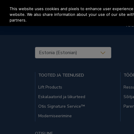
Vajutage sisestusklahvi, et liikuda edasi põhisisu juurde
This website uses cookies and pixels to enhance user experience 
website. We also share information about your use of our site with
partners.
TOO
United States (EN)
TOOTED JA TEENUSED
TÖÖR
Lift Products
Ressu
Eskalaatorid ja liikurteed
Sõitj
Otis Signature Service™
Paren
Moderniseerimine
OTISLINE