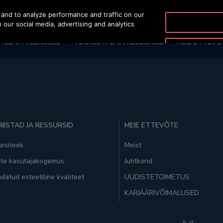
and to analyze performance and traffic on our
OTISLINE +372 6
 our social media, advertising and analytics
TED JA TEENUSED
TÖÖRIISTAD JA RESSURSID
MEIE ETTEVÕ
IISTAD JA RESSURSID
MEIE ETTEVÕTE
rsiteek
Meist
ate kasutajakogemus
Juhtkond
datud esteetiline kvaliteet
UUDISTETOIMETUS
KARJÄÄRIVÕIMALUSED