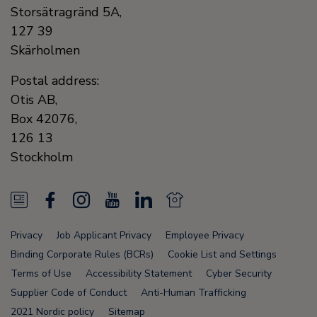
Storsätragränd 5A,
127 39
Skärholmen
Postal address:
Otis AB,
Box 42076,
126 13
Stockholm
N
F
I
Y
L
N
e
a
n
o
i
e
Privacy
Job Applicant Privacy
Employee Privacy
w
c
s
u
n
w
Binding Corporate Rules (BCRs)
Cookie List and Settings
s
e
t
T
k
s
Terms of Use
Accessibility Statement
Cyber Security
Supplier Code of Conduct
Anti-Human Trafficking
F
b
a
u
e
F
2021 Nordic policy
Sitemap