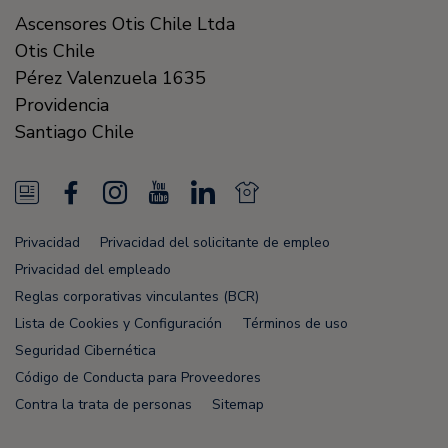
Ascensores Otis Chile Ltda
Otis Chile
Pérez Valenzuela 1635
Providencia
Santiago
Chile
N
F
I
Y
L
N
e
a
n
o
i
e
Privacidad
Privacidad del solicitante de empleo
w
c
s
u
n
w
Privacidad del empleado
s
e
t
T
k
s
Reglas corporativas vinculantes (BCR)
Lista de Cookies y Configuración
Términos de uso
F
b
a
u
e
F
Seguridad Cibernética
e
o
g
b
d
e
Código de Conducta para Proveedores
e
o
r
e
i
e
Contra la trata de personas
Sitemap
d
k
a
n
d