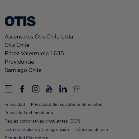
Ascensores Otis Chile Ltda
Otis Chile
Pérez Valenzuela 1635
Providencia
Santiago
Chile
N
F
I
Y
L
N
e
a
n
o
i
e
Privacidad
Privacidad del solicitante de empleo
w
c
s
u
n
w
Privacidad del empleado
s
e
t
T
k
s
Reglas corporativas vinculantes (BCR)
Lista de Cookies y Configuración
Términos de uso
F
b
a
u
e
F
Seguridad Cibernética