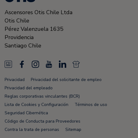
Ascensores Otis Chile Ltda
Otis Chile
Pérez Valenzuela 1635
Providencia
Santiago
Chile
N
F
I
Y
L
N
e
a
n
o
i
e
Privacidad
Privacidad del solicitante de empleo
w
c
s
u
n
w
Privacidad del empleado
s
e
t
T
k
s
Reglas corporativas vinculantes (BCR)
Lista de Cookies y Configuración
Términos de uso
F
b
a
u
e
F
Seguridad Cibernética
e
o
g
b
d
e
Código de Conducta para Proveedores
e
o
r
e
i
e
Contra la trata de personas
Sitemap