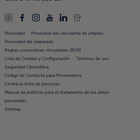
N
F
I
Y
L
N
e
a
n
o
i
e
Privacidad
Privacidad del solicitante de empleo
w
c
s
u
n
w
Privacidad del empleado
s
e
t
T
k
s
Reglas corporativas vinculantes (BCR)
Lista de Cookies y Configuración
Términos de uso
F
b
a
u
e
F
Seguridad Cibernética
e
o
g
b
d
e
Código de Conducta para Proveedores
e
o
r
e
i
e
Contra la trata de personas
Manual de políticas para el tratamiento de los datos
d
k
a
n
d
personales
m
Sitemap