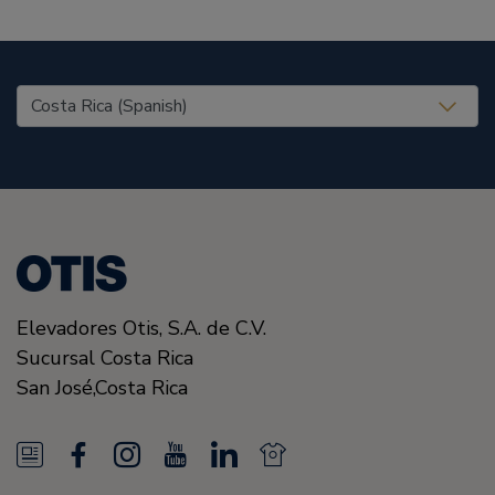
United States (EN)
Elevadores Otis,
S.A. de C.V.
Sucursal Costa Rica
San José
,
Costa Rica
N
F
I
Y
L
N