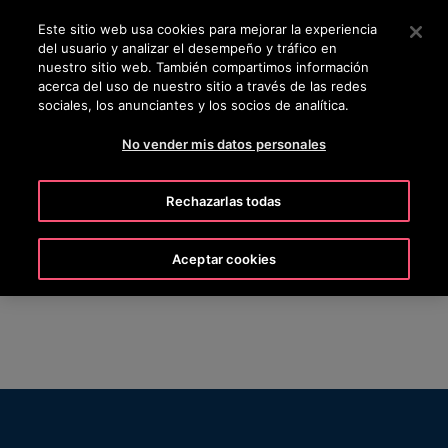
OTISLINE +506 4105-3621
Pulse Intro para saltar al contenido principal
Este sitio web usa cookies para mejorar la experiencia
del usuario y analizar el desempeño y tráfico en
BUSCAR
nuestro sitio web. También compartimos información
MENÚ
acerca del uso de nuestro sitio a través de las redes
sociales, los anunciantes y los socios de analítica.
No vender mis datos personales
Dual studies at Otis
Rechazarlas todas
Aceptar cookies
Dual studies at Otis