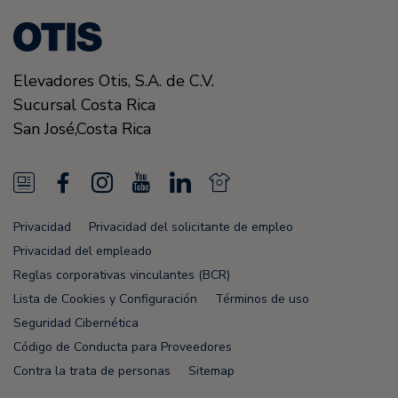
Elevadores Otis,
S.A. de C.V.
Sucursal Costa Rica
San José
,
Costa Rica
N
F
I
Y
L
N
e
a
n
o
i
e
Privacidad
Privacidad del solicitante de empleo
w
c
s
u
n
w
Privacidad del empleado
s
e
t
T
k
s
Reglas corporativas vinculantes (BCR)
Lista de Cookies y Configuración
Términos de uso
F
b
a
u
e
F
Seguridad Cibernética
e
o
g
b
d
e
Código de Conducta para Proveedores
e
o
r
e
i
e
Contra la trata de personas
Sitemap