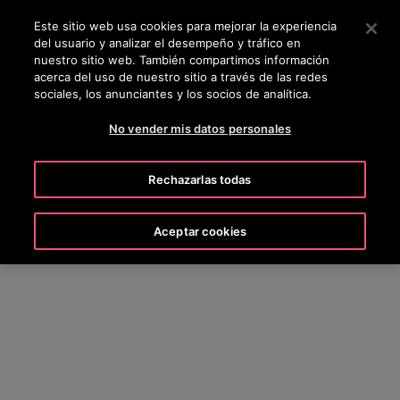
OTISLINE +506 4105-3621
Pulse Intro para saltar al contenido principal
Este sitio web usa cookies para mejorar la experiencia
del usuario y analizar el desempeño y tráfico en
BUSCAR
nuestro sitio web. También compartimos información
MENÚ
acerca del uso de nuestro sitio a través de las redes
sociales, los anunciantes y los socios de analítica.
No vender mis datos personales
Rechazarlas todas
Aceptar cookies