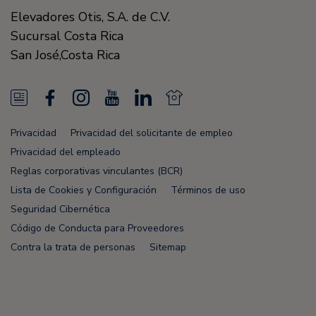
Elevadores Otis,
S.A. de C.V.
Sucursal Costa Rica
San José
,
Costa Rica
N
F
I
Y
L
N
e
a
n
o
i
e
Privacidad
Privacidad del solicitante de empleo
w
c
s
u
n
w
Privacidad del empleado
s
e
t
T
k
s
Reglas corporativas vinculantes (BCR)
Lista de Cookies y Configuración
Términos de uso
F
b
a
u
e
F
Seguridad Cibernética
e
o
g
b
d
e
Código de Conducta para Proveedores
e
o
r
e
i
e
Contra la trata de personas
Sitemap
d
k
a
n
d
m