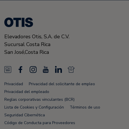
Elevadores Otis,
S.A. de C.V.
Sucursal Costa Rica
San José
,
Costa Rica
N
F
I
Y
L
N
e
a
n
o
i
e
Privacidad
Privacidad del solicitante de empleo
w
c
s
u
n
w
Privacidad del empleado
s
e
t
T
k
s
Reglas corporativas vinculantes (BCR)
Lista de Cookies y Configuración
Términos de uso
F
b
a
u
e
F
Seguridad Cibernética
e
o
g
b
d
e
Código de Conducta para Proveedores