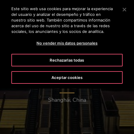
OTISLINE +506 4105-3621
Pulse Intro para saltar al contenido principal
Este sitio web usa cookies para mejorar la experiencia
del usuario y analizar el desempeño y tráfico en
BUSCAR
nuestro sitio web. También compartimos información
MENÚ
acerca del uso de nuestro sitio a través de las redes
sociales, los anunciantes y los socios de analítica.
No vender mis datos personales
Rechazarlas todas
Aceptar cookies
New Bund Center
Shanghái, China