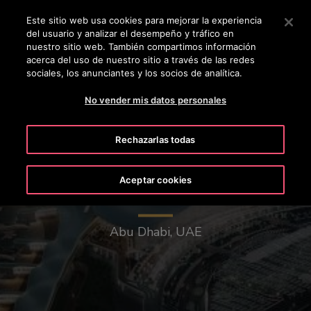
OTISLINE +50622252322
Pulse Intro para saltar al contenido principal
Este sitio web usa cookies para mejorar la experiencia
del usuario y analizar el desempeño y tráfico en
BUSCAR
nuestro sitio web. También compartimos información
MENÚ
acerca del uso de nuestro sitio a través de las redes
sociales, los anunciantes y los socios de analítica.
No vender mis datos personales
Rechazarlas todas
Aceptar cookies
Aeropuerto de Abu Dhabi
Abu Dhabi, UAE