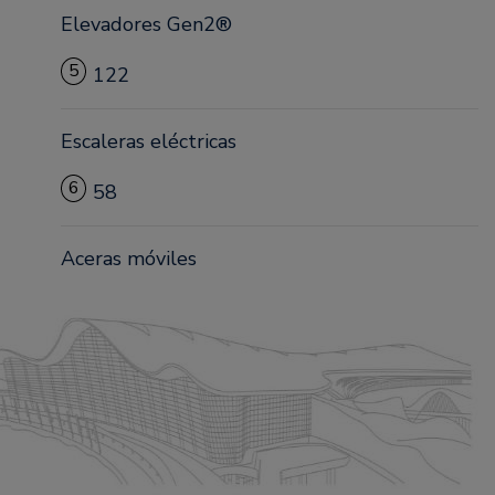
Elevadores Gen2®
5
122
Escaleras eléctricas
6
58
Aceras móviles