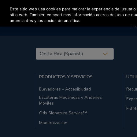
Pulse Intro para saltar al contenido principal
Este sitio web usa cookies para mejorar la experiencia del usuario
sitio web. También compartimos información acerca del uso de nuest
anunciantes y los socios de analítica.
PR
United States (EN)
PRODUCTOS Y SERVICIOS
UTIL
Elevadores - Accesibilidad
Recu
Escaleras Mecánicas y Andenes
Exper
Móviles
Estét
Otis Signature Service™
Modernizacion