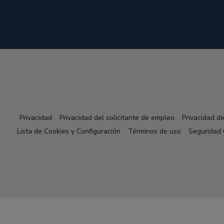
Privacidad
Privacidad del solicitante de empleo
Privacidad d
Lista de Cookies y Configuración
Términos de uso
Seguridad 
Node Name: liferay-78fc5b5b9d-nmvc7