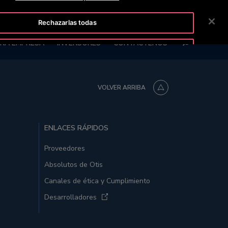
ISLINE +50622252322
SALA DE PRENSA
CARRERAS
Rechazarlas todas
BUSCAR
RA EMPRESA
INVERSORES
CONTÁCTENOS
Aceptar cookies
VOLVER ARRIBA
ENLACES RÁPIDOS
Proveedores
Absolutos de Otis
Canales de ética y Cumplimiento
Desarrolladores