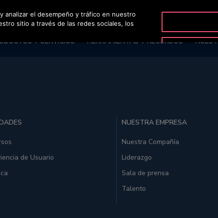
 y analizar el desempeño y tráfico en nuestro
OT
ro sitio a través de las redes sociales, los
ODUCTOS Y SERVICIOS
HERRAMIENTAS Y RECURSOS
NUEST
IDADES
NUESTRA EMPRESA
rsos
Nuestra Compañía
iencia de Usuario
Liderazgo
ica
Sala de prensa
Talento