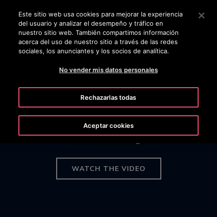
OTISLINE +506 4105-3621
Pulse Intro para saltar al contenido principal
Este sitio web usa cookies para mejorar la experiencia
del usuario y analizar el desempeño y tráfico en
BUSCAR
nuestro sitio web. También compartimos información
MENÚ
acerca del uso de nuestro sitio a través de las redes
sociales, los anunciantes y los socios de analítica.
No vender mis datos personales
Rechazarlas todas
Is your elevator tired?
Aceptar cookies
We can help.
WATCH THE VIDEO