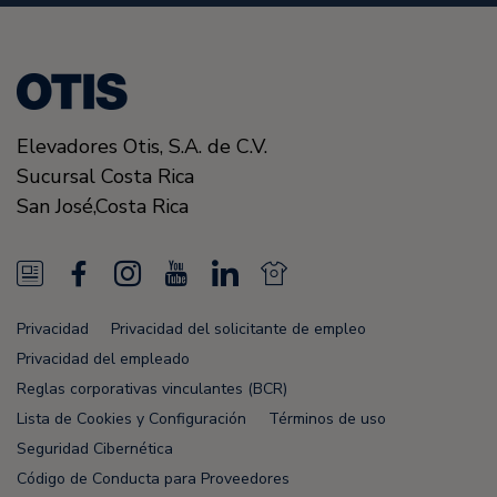
Elevadores Otis,
S.A. de C.V.
Sucursal Costa Rica
San José
,
Costa Rica
N
F
I
Y
L
N
e
a
n
o
i
e
Privacidad
Privacidad del solicitante de empleo
w
c
s
u
n
w
Privacidad del empleado
s
e
t
T
k
s
Reglas corporativas vinculantes (BCR)
Lista de Cookies y Configuración
Términos de uso
F
b
a
u
e
F
Seguridad Cibernética
e
o
g
b
d
e
Código de Conducta para Proveedores