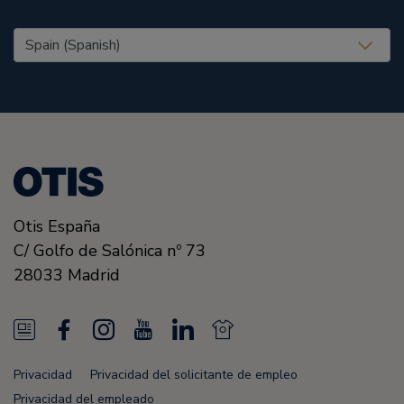
United States (EN)
Otis España
C/ Golfo de Salónica nº 73
28033
Madrid
N
F
I
Y
L
N
e
a
n
o
i
e
Privacidad
Privacidad del solicitante de empleo
w
c
s
u
n
w
Privacidad del empleado