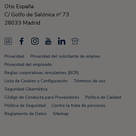
Otis España
C/ Golfo de Salónica nº 73
28033
Madrid
N
F
I
Y
L
N
e
a
n
o
i
e
Privacidad
Privacidad del solicitante de empleo
w
c
s
u
n
w
Privacidad del empleado
s
e
t
T
k
s
Reglas corporativas vinculantes (BCR)
Lista de Cookies y Configuración
Términos de uso
F
b
a
u
e
F
Seguridad Cibernética
e
o
g
b
d
e
Código de Conducta para Proveedores
Política de Calidad
e
o
r
e
i
e
Política de Seguridad
Contra la trata de personas
Reglamento de Datos
Sitemap
d
k
a
n
d
m