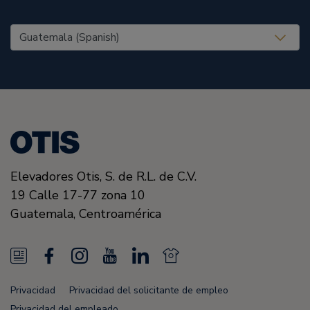
United States (EN)
Elevadores Otis,
S. de R.L. de C.V.
19 Calle 17-77 zona 10
Guatemala,
Centroamérica
N
F
I
Y
L
N
e
a
n
o
i
e
Privacidad
Privacidad del solicitante de empleo
w
c
s
u
n
w
Privacidad del empleado