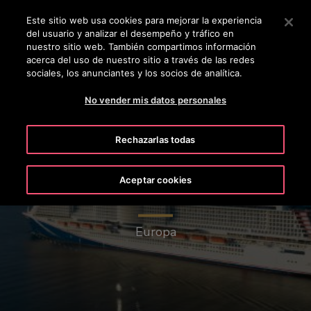
OTISLINE +50223817600
Pulse Intro para saltar al contenido principal
Este sitio web usa cookies para mejorar la experiencia
del usuario y analizar el desempeño y tráfico en
BUSCAR
nuestro sitio web. También compartimos información
MENÚ
acerca del uso de nuestro sitio a través de las redes
sociales, los anunciantes y los socios de analítica.
No vender mis datos personales
Rechazarlas todas
Aceptar cookies
Cruceros
Europa