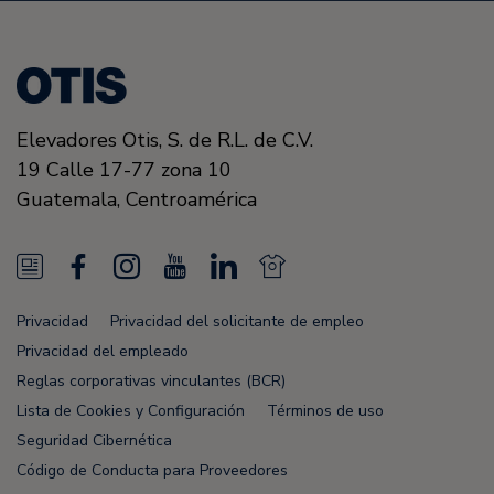
Elevadores Otis,
S. de R.L. de C.V.
19 Calle 17-77 zona 10
Guatemala,
Centroamérica
N
F
I
Y
L
N
e
a
n
o
i
e
Privacidad
Privacidad del solicitante de empleo
w
c
s
u
n
w
Privacidad del empleado
s
e
t
T
k
s
Reglas corporativas vinculantes (BCR)
Lista de Cookies y Configuración
Términos de uso
F
b
a
u
e
F
Seguridad Cibernética
e
o
g
b
d
e
Código de Conducta para Proveedores