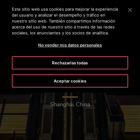
OTISLINE +50223817600
Pulse Intro para saltar al contenido principal
Este sitio web usa cookies para mejorar la experiencia
del usuario y analizar el desempeño y tráfico en
BUSCAR
nuestro sitio web. También compartimos información
MENÚ
acerca del uso de nuestro sitio a través de las redes
sociales, los anunciantes y los socios de analítica.
No vender mis datos personales
Rechazarlas todas
Aceptar cookies
New Bund Center
Shanghái, China