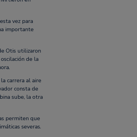
 esta vez para
na importante
e Otis utilizaron
oscilación de la
ora.
a carrera al aire
vador consta de
ina sube, la otra
nas permiten que
imáticas severas.