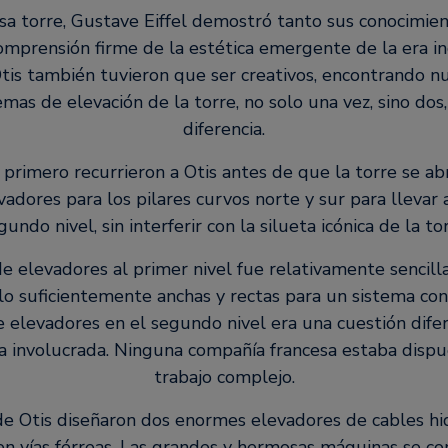
sa torre, Gustave Eiffel demostró tanto sus conocimien
mprensión firme de la estética emergente de la era ind
Otis también tuvieron que ser creativos, encontrando n
emas de elevación de la torre, no solo una vez, sino dos
diferencia.
 primero recurrieron a Otis antes de que la torre se ab
adores para los pilares curvos norte y sur para llevar a 
gundo nivel, sin interferir con la silueta icónica de la tor
e elevadores al primer nivel fue relativamente sencilla
 lo suficientemente anchas y rectas para un sistema con
e elevadores en el segundo nivel era una cuestión dife
 involucrada. Ninguna compañía francesa estaba dispu
trabajo complejo.
de Otis diseñaron dos enormes elevadores de cables hi
n vías férreas. Las grandes y hermosas máquinas se co