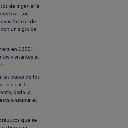
tos de ingeniería
ustrial. Los
uevas formas de
, con un siglo de
riera en 1889.
los visitantes al
re.
: las patas de los
vencional. La
rente, dada la
esta a asumir el
dráulicos que se
nvirtieron en