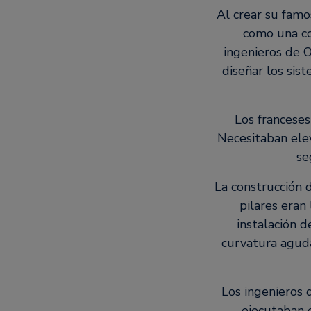
Al crear su famo
como una co
ingenieros de 
diseñar los sist
Los franceses
Necesitaban elev
se
La construcción d
pilares eran
instalación d
curvatura aguda
Los ingenieros 
ejecutaban e