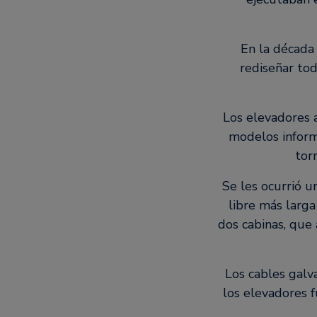
En la década 
rediseñar to
Los elevadores a
modelos informá
tor
Se les ocurrió u
libre más larg
dos cabinas, que
Los cables galv
los elevadores f