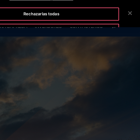
ISLINE +50223817600
SALA DE PRENSA
CARRERAS
Rechazarlas todas
BUSCAR
RA EMPRESA
INVERSORES
CONTÁCTENOS
Aceptar cookies