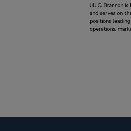
Jill C. Brannon i
and serves on th
positions leading
operations, marke