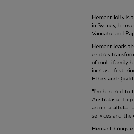
Hemant Jolly is t
in Sydney, he ove
Vanuatu, and Pa
Hemant leads the
centres transfor
of multi family h
increase, fosteri
Ethics and Quality
"I’m honored to 
Australasia. Toge
an unparalleled 
services and the 
Hemant brings ex