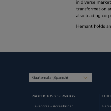
in diverse market
transformation an
also leading cor
Hemant holds an 
United States (EN)
PRODUCTOS Y SERVICIOS
UTIL
Elevadores - Accesibilidad
Recu