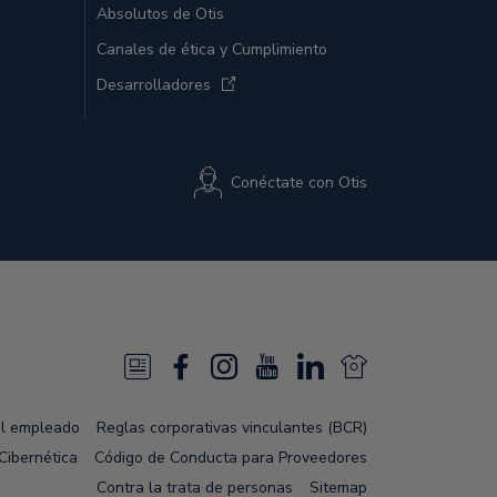
Absolutos de Otis
Canales de ética y Cumplimiento
Desarrolladores
Conéctate con Otis
N
F
I
Y
L
N
e
a
n
o
i
e
el empleado
Reglas corporativas vinculantes (BCR)
w
c
s
u
n
w
Cibernética
Código de Conducta para Proveedores
s
e
t
T
k
s
Contra la trata de personas
Sitemap