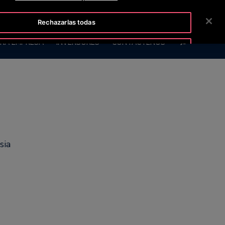
ISLINE +50223817600
SALA DE PRENSA
CARRERAS
Rechazarlas todas
BUSCAR
RA EMPRESA
INVERSORES
CONTÁCTENOS
Aceptar cookies
sia