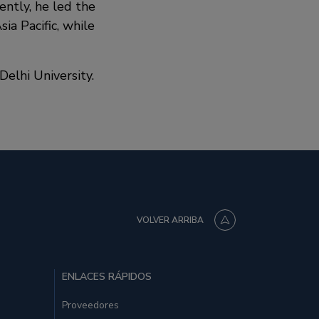
ently, he led the
ia Pacific, while
elhi University.
VOLVER ARRIBA
ENLACES RÁPIDOS
Proveedores