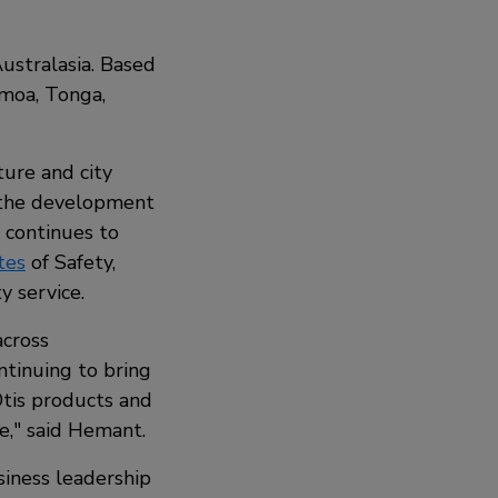
ustralasia. Based
amoa, Tonga,
ure and city
s the development
s continues to
tes
of Safety,
y service.
across
ntinuing to bring
Otis products and
ce," said Hemant.
siness leadership