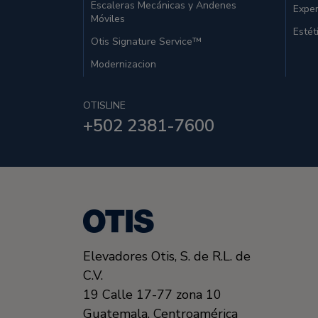
Escaleras Mecánicas y Andenes
Exper
Móviles
Estét
Otis Signature Service™
Modernizacion
OTISLINE
+502 2381-7600
Elevadores Otis,
S. de R.L. de
C.V.
19 Calle 17-77 zona 10
Guatemala,
Centroamérica