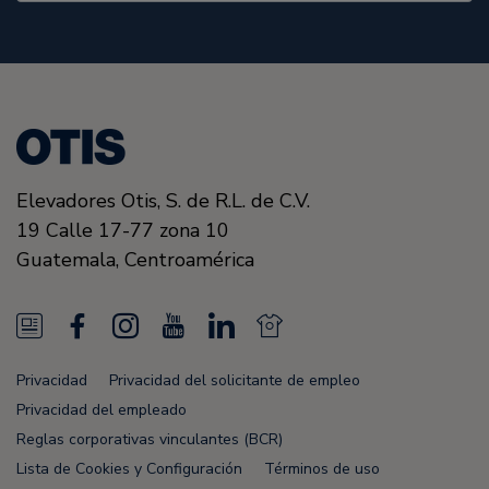
Elevadores Otis,
S. de R.L. de C.V.
19 Calle 17-77 zona 10
Guatemala,
Centroamérica
N
F
I
Y
L
N
e
a
n
o
i
e
Privacidad
Privacidad del solicitante de empleo
w
c
s
u
n
w
Privacidad del empleado
s
e
t
T
k
s
Reglas corporativas vinculantes (BCR)
Lista de Cookies y Configuración
Términos de uso
F
b
a
u
e
F