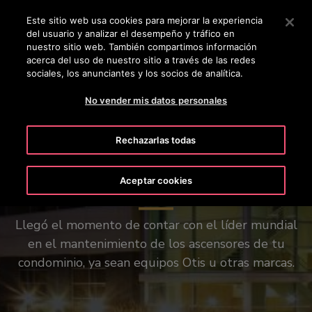
OTISLINE +50223817600
Pulse Intro para saltar al contenido principal
Este sitio web usa cookies para mejorar la experiencia
del usuario y analizar el desempeño y tráfico en
BUSCAR
nuestro sitio web. También compartimos información
MENÚ
acerca del uso de nuestro sitio a través de las redes
sociales, los anunciantes y los socios de analítica.
No vender mis datos personales
Rechazarlas todas
Experiencia en Servicios
Multimarca
Aceptar cookies
Llegó el momento de contar con el líder mundial
en el mantenimiento de los ascensores de tu
condominio, ya sean equipos Otis u otras marcas.