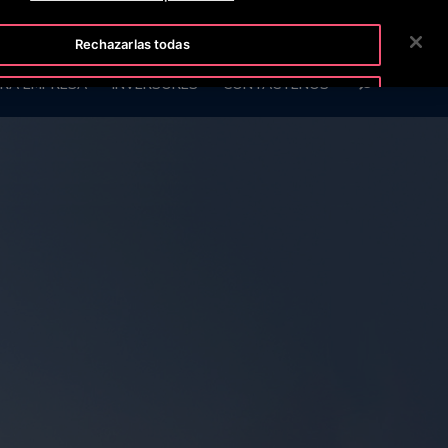
ISLINE +50422213648
SALA DE PRENSA
CARRERAS
Rechazarlas todas
BUSCAR
RA EMPRESA
INVERSORES
CONTÁCTENOS
Aceptar cookies