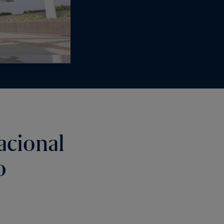
acional
o