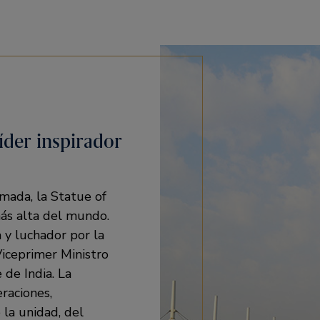
íder inspirador
rmada, la Statue of
más alta del mundo.
 y luchador por la
Viceprimer Ministro
 de India. La
eraciones,
 la unidad, del