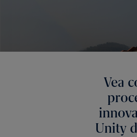
Vea c
proce
innova
Unity d