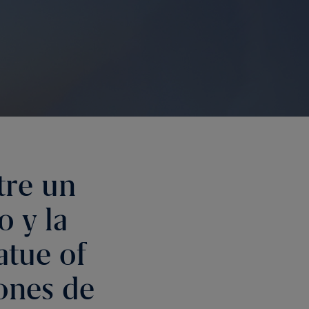
tre un
o y la
atue of
lones de