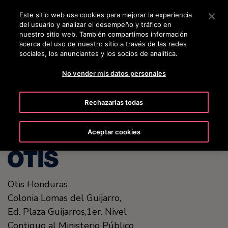
OTISLINE +50422213648
Pulse Intro para saltar al contenido principal
Este sitio web usa cookies para mejorar la experiencia
del usuario y analizar el desempeño y tráfico en
BUSCAR
nuestro sitio web. También compartimos información
MENÚ
acerca del uso de nuestro sitio a través de las redes
sociales, los anunciantes y los socios de analítica.
No vender mis datos personales
United States (EN)
Rechazarlas todas
Aceptar cookies
Otis Honduras
Colonia Lomas del Guijarro,
Ed. Plaza Guijarros,1er. Nivel
Contiguo al Ministerio Público