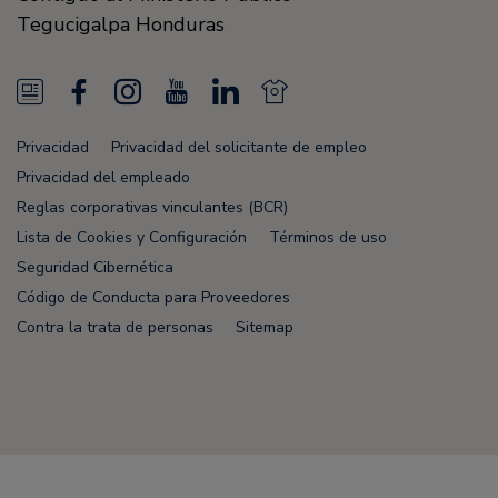
Tegucigalpa
Honduras
N
F
I
Y
L
N
e
a
n
o
i
e
Privacidad
Privacidad del solicitante de empleo
w
c
s
u
n
w
Privacidad del empleado
s
e
t
T
k
s
Reglas corporativas vinculantes (BCR)
Lista de Cookies y Configuración
Términos de uso
F
b
a
u
e
F
Seguridad Cibernética
e
o
g
b
d
e
Código de Conducta para Proveedores
e
o
r
e
i
e
Contra la trata de personas
Sitemap
d
k
a
n
d
m
Node Name: liferay-75cdbd4554-wwcwl