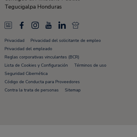
Tegucigalpa
Honduras
N
F
I
Y
L
N
e
a
n
o
i
e
Privacidad
Privacidad del solicitante de empleo
w
c
s
u
n
w
Privacidad del empleado
s
e
t
T
k
s
Reglas corporativas vinculantes (BCR)
Lista de Cookies y Configuración
Términos de uso
F
b
a
u
e
F
Seguridad Cibernética
e
o
g
b
d
e
Código de Conducta para Proveedores
e
o
r
e
i
e
Contra la trata de personas
Sitemap
d
k
a
n
d
m
Node Name: liferay-75cdbd4554-wwcwl