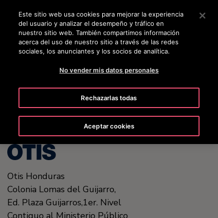
OTISLINE +50422213648
Pulse Intro para saltar al contenido principal
Este sitio web usa cookies para mejorar la experiencia
del usuario y analizar el desempeño y tráfico en
BUSCAR
nuestro sitio web. También compartimos información
MENÚ
acerca del uso de nuestro sitio a través de las redes
sociales, los anunciantes y los socios de analítica.
No vender mis datos personales
United States (EN)
Rechazarlas todas
Aceptar cookies
Otis Honduras
Colonia Lomas del Guijarro,
Ed. Plaza Guijarros,1er. Nivel
Contiguo al Ministerio Público