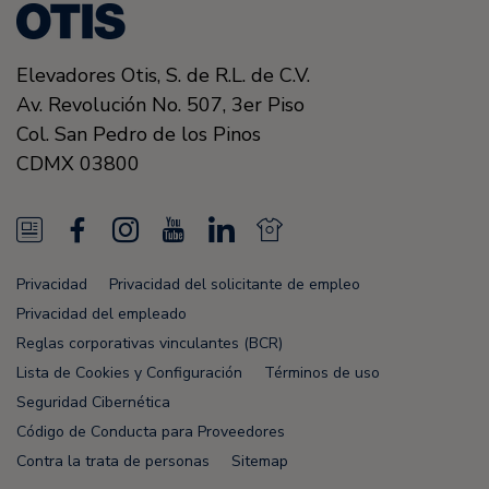
Elevadores Otis, S. de R.L. de C.V.
Av. Revolución No. 507, 3er Piso
Col. San Pedro de los Pinos
CDMX
03800
N
F
I
Y
L
N
e
a
n
o
i
e
Privacidad
Privacidad del solicitante de empleo
w
c
s
u
n
w
Privacidad del empleado
s
e
t
T
k
s
Reglas corporativas vinculantes (BCR)
Lista de Cookies y Configuración
Términos de uso
F
b
a
u
e
F
Seguridad Cibernética
e
o
g
b
d
e
Código de Conducta para Proveedores
e
o
r
e
i
e
Contra la trata de personas
Sitemap