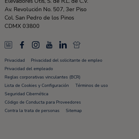
Elevadores Otis, S. de R.L. de C.V.
Av. Revolución No. 507, 3er Piso
Col. San Pedro de los Pinos
CDMX
03800
N
F
I
Y
L
N
e
a
n
o
i
e
Privacidad
Privacidad del solicitante de empleo
w
c
s
u
n
w
Privacidad del empleado
s
e
t
T
k
s
Reglas corporativas vinculantes (BCR)
Lista de Cookies y Configuración
Términos de uso
F
b
a
u
e
F
Seguridad Cibernética
e
o
g
b
d
e
Código de Conducta para Proveedores
e
o
r
e
i
e
Contra la trata de personas
Sitemap
d
k
a
n
d
m