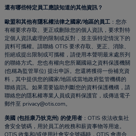
還有哪些特定員工應該知道的其他資訊？
歐盟和其他有隱私權法律之國家/地區的員工
：您亦
有權要求存取、更正或刪除您的個人資訊，要求對特
定個人資訊處理的限制或反對，並主張特定情況下的
資料可攜權。請聯絡 OTIS 要求存取、更正、消除、
拒絕或提出限制或可攜權，請使用本聲明最末處所列
的聯絡方式。您也有權向您所屬國籍之資料保護機關
(也稱為監管單位) 提出申訴。您還將獲得一份補充資
料，其中提供您的國家/地區或當地政府監管機構的
聯絡資訊。如果需要協助判斷您的資料保護機構，請
聯絡您的隱私權專業人員或資料保護官，或傳送電子
郵件至 privacy@otis.com。
美國 (包括康乃狄克州) 的使用者
：OTIS 依法收集社
會安全號碼，用於員工的稅務和薪資事物等用途。
OTIS 收集和/或使用社會安全號碼時，OTIS 會盡合