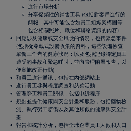
進行市場分析
分享促銷性的銷售工具 (包括對客戶進行的
簡報，其中可能包含如員工組織架構圖等
包含相關照片、職位和聯絡資訊的內容)
回應涉及健康或安全風險的情況，包括緊急事件
(包括從穿戴式設備收集的資料，這些設備檢查
單獨工作者的健康狀況；以及包括記錄特定員工
遭受的事故和緊急呼叫，並向管理階層報告，以
便實施改正行動)
和員工進行通訊，包括在內部網站上
進行員工參與程度調查和慈善活動
管理勞工和員工關係，包括申訴程序
規劃並提供健康與安全計畫和服務，包括藥物檢
測、執行勞工賠償以及其他類似的健康與安全計
畫
報告和統計分析，包括全球企業員工人數和人口