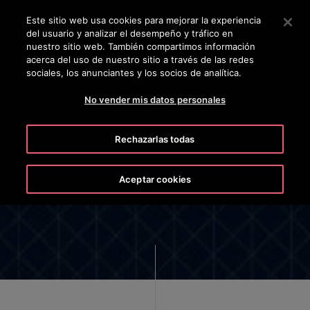
OTISLINE 800 712 5473
Pulse Intro para saltar al contenido principal
Este sitio web usa cookies para mejorar la experiencia
del usuario y analizar el desempeño y tráfico en
BUSCAR
nuestro sitio web. También compartimos información
MENÚ
acerca del uso de nuestro sitio a través de las redes
sociales, los anunciantes y los socios de analítica.
No vender mis datos personales
Rechazarlas todas
AVISO DE PRIVACIDAD DEL
EMPLEADO DE OTIS
Aceptar cookies