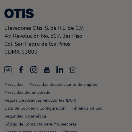
Elevadores Otis, S. de R.L. de C.V.
Av. Revolución No. 507, 3er Piso
Col. San Pedro de los Pinos
CDMX
03800
N
F
I
Y
L
N
e
a
n
o
i
e
Privacidad
Privacidad del solicitante de empleo
w
c
s
u
n
w
Privacidad del empleado
s
e
t
T
k
s
Reglas corporativas vinculantes (BCR)
Lista de Cookies y Configuración
Términos de uso
F
b
a
u
e
F
Seguridad Cibernética
e
o
g
b
d
e
Código de Conducta para Proveedores