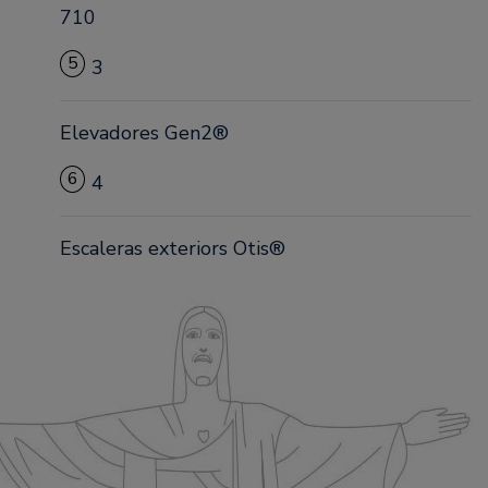
710
5
3
Elevadores Gen2®
6
4
Escaleras exteriors Otis®