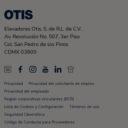
Elevadores Otis, S. de R.L. de C.V.
Av. Revolución No. 507, 3er Piso
Col. San Pedro de los Pinos
CDMX
03800
N
F
I
Y
L
N
e
a
n
o
i
e
Privacidad
Privacidad del solicitante de empleo
w
c
s
u
n
w
Privacidad del empleado
s
e
t
T
k
s
Reglas corporativas vinculantes (BCR)
Lista de Cookies y Configuración
Términos de uso
F
b
a
u
e
F
Seguridad Cibernética
e
o
g
b
d
e
Código de Conducta para Proveedores