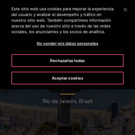
OTISLINE 800 712 5473
Pulse Intro para saltar al contenido principal
Este sitio web usa cookies para mejorar la experiencia
del usuario y analizar el desempeño y tráfico en
BUSCAR
nuestro sitio web. También compartimos información
MENÚ
acerca del uso de nuestro sitio a través de las redes
sociales, los anunciantes y los socios de analítica.
No vender mis datos personales
Rechazarlas todas
Aceptar cookies
El Cristo Redentor
Río de Janeiro, Brazil