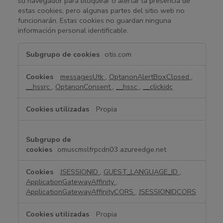
su navegador para bloquear o alertar la presencia de
estas cookies, pero algunas partes del sitio web no
funcionarán. Estas cookies no guardan ninguna
información personal identificable.
C
otis.com
o
o
messagesUtk
,
OptanonAlertBoxClosed
,
k
__hssrc
,
OptanonConsent
,
__hssc
,
__clickidc
i
e
Propia
s
e
s
t
omuscmslfrpcdn03.azureedge.net
r
i
JSESSIONID
,
GUEST_LANGUAGE_ID
,
c
ApplicationGatewayAffinity
,
t
ApplicationGatewayAffinityCORS
,
JSESSIONIDCORS
a
m
Propia