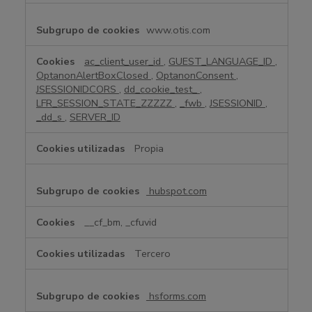
e
n
www.otis.com
t
e
n
ac_client_user_id
,
GUEST_LANGUAGE_ID
,
OptanonAlertBoxClosed
,
OptanonConsent
,
e
JSESSIONIDCORS
,
dd_cookie_test_
,
c
LFR_SESSION_STATE_ZZZZZ
,
_fwb
,
JSESSIONID
,
e
_dd_s
,
SERVER_ID
s
a
Propia
r
i
a
hubspot.com
s
__cf_bm, _cfuvid
Tercero
hsforms.com