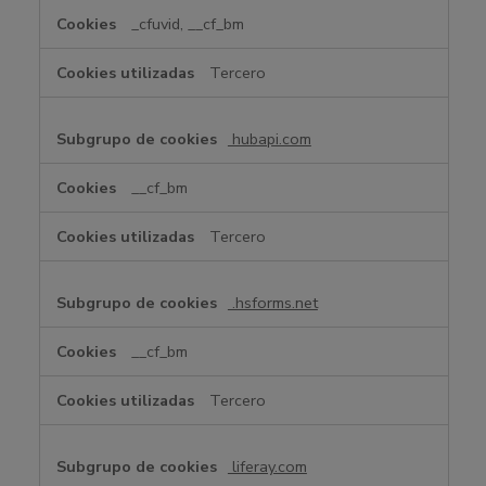
_cfuvid, __cf_bm
Tercero
hubapi.com
__cf_bm
Tercero
.hsforms.net
__cf_bm
Tercero
liferay.com