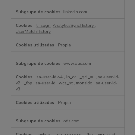
linkedin.com
li_sugr
,
AnalyticsSyncHistory
,
UserMatchHistory
Propia
www.otis.com
sa-user-id-v4
,
ln_or
,
_gcl_au
,
sa-user-id-
v2
,
_fbp
,
sa-user-id
,
wcs_bt
,
monsido
,
sa-user-id-
v3
Propia
otis.com
_pykey_
,
_ga_xxxxxxx
,
_fbp
,
_yjsu_yjad
,