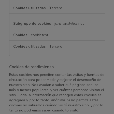
n
Tercero
c
i
o
js.hs-analytics.net
n
a
cookietest
l
i
Tercero
d
a
d
Cookies de rendimiento
Estas cookies nos permiten contar las visitas y fuentes de
circulación para poder medir y mejorar el desempeño de
nuestro sitio. Nos ayudan a saber qué páginas son las
más o menos populares, y ver cuántas personas visitan el
sitio. Toda la información que recogen estas cookies es
agregada y, por lo tanto, anónima. Si no permite estas
cookies no sabremos cuándo visitó nuestro sitio, y por lo
tanto no podremos saber cuándo lo visitó.