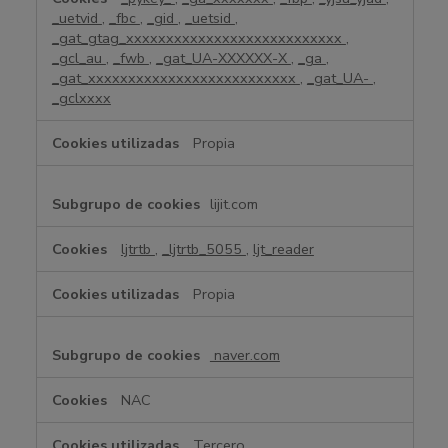
_uetvid
,
_fbc
,
_gid
,
_uetsid
,
_gat_gtag_xxxxxxxxxxxxxxxxxxxxxxxxxxx
,
_gcl_au
,
_fwb
,
_gat_UA-XXXXXX-X
,
_ga
,
_gat_xxxxxxxxxxxxxxxxxxxxxxxxxx
,
_gat_UA-
,
_gclxxxx
Propia
lijit.com
ljtrtb
,
_ljtrtb_5055
,
ljt_reader
Propia
naver.com
NAC
Tercero