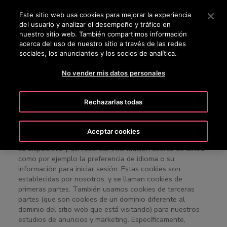
OTISLINE 800 712 5473
Pulse Intro para saltar al contenido principal
Este sitio web usa cookies para mejorar la experiencia
del usuario y analizar el desempeño y tráfico en
BUSCAR
nuestro sitio web. También compartimos información
MENÚ
acerca del uso de nuestro sitio a través de las redes
sociales, los anunciantes y los socios de analítica.
No vender mis datos personales
Lista de cookies
Rechazarlas todas
Una cookie es un fragmento pequeño de datos (archivos
de texto) que un sitio web, cuando es visitado por un
Aceptar cookies
usuario, le pregunta a su navegador para almacenarse en
su dispositivo y así recordar información acerca de usted,
como por ejemplo la preferencia de idioma o su
información para iniciar sesión. Estas cookies son
establecidas por nosotros, y se llaman cookies de
primeras partes. También usamos cookies de terceras
partes (que son cookies de un dominio diferente al
dominio del sitio web que está visitando) para nuestros
estudios de anuncios y marketing. Específicamente,