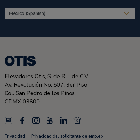
United States (EN)
Elevadores Otis, S. de R.L. de C.V.
Av. Revolución No. 507, 3er Piso
Col. San Pedro de los Pinos
CDMX
03800
N
F
I
Y
L
N
e
a
n
o
i
e
Privacidad
Privacidad del solicitante de empleo