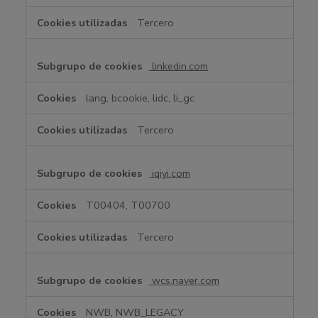
Tercero
linkedin.com
lang, bcookie, lidc, li_gc
Tercero
iqiyi.com
T00404, T00700
Tercero
wcs.naver.com
NWB, NWB_LEGACY