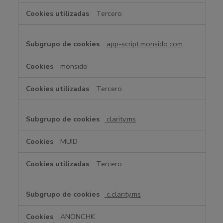
Tercero
app-script.monsido.com
monsido
Tercero
clarity.ms
MUID
Tercero
c.clarity.ms
ANONCHK