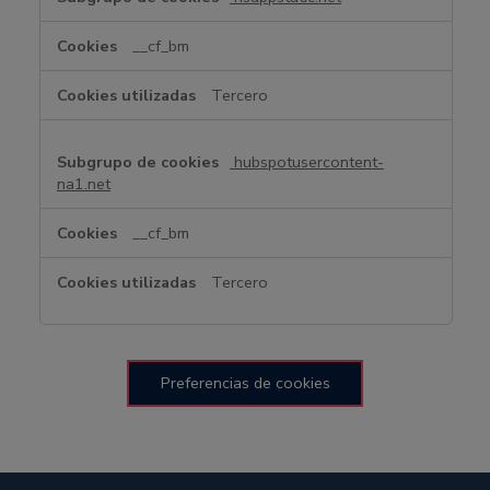
__cf_bm
Tercero
hubspotusercontent-
na1.net
__cf_bm
Tercero
Preferencias de cookies