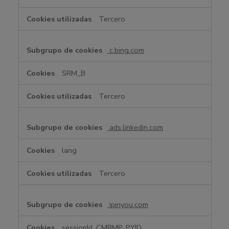
Tercero
c.bing.com
SRM_B
Tercero
ads.linkedin.com
lang
Tercero
ipinyou.com
sessionId, CMBMP, PYID