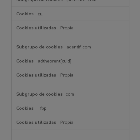
o
o
cu
k
i
Propia
e
s
d
.adentifi.com
i
r
adtheorent[cuid]
i
g
Propia
i
d
a
com
s
_fbp
Propia