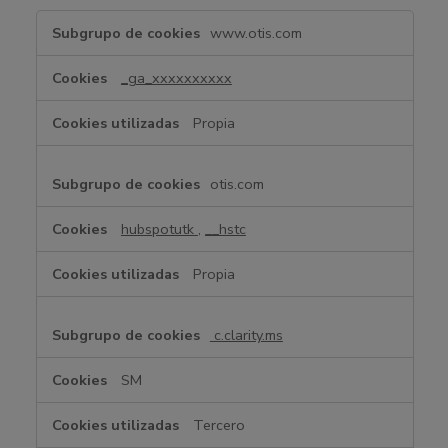
C
www.otis.com
o
o
_ga_xxxxxxxxxx
k
i
Propia
e
s
d
otis.com
e
r
hubspotutk
,
__hstc
e
n
Propia
d
i
m
c.clarity.ms
i
e
SM
n
t
Tercero
o