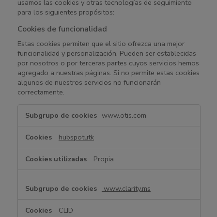
usamos las cookies y otras tecnologías de seguimiento
para los siguientes propósitos:
Cookies de funcionalidad
Estas cookies permiten que el sitio ofrezca una mejor
funcionalidad y personalización. Pueden ser establecidas
por nosotros o por terceras partes cuyos servicios hemos
agregado a nuestras páginas. Si no permite estas cookies
algunos de nuestros servicios no funcionarán
correctamente.
C
www.otis.com
o
o
hubspotutk
k
i
Propia
e
s
d
www.clarity.ms
e
f
CLID
u