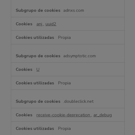
adnxs.com
anj
,
uuid2
Propia
adsymptotic.com
U
Propia
.doubleclick.net
receive-cookie-deprecation
,
ar_debug
Propia