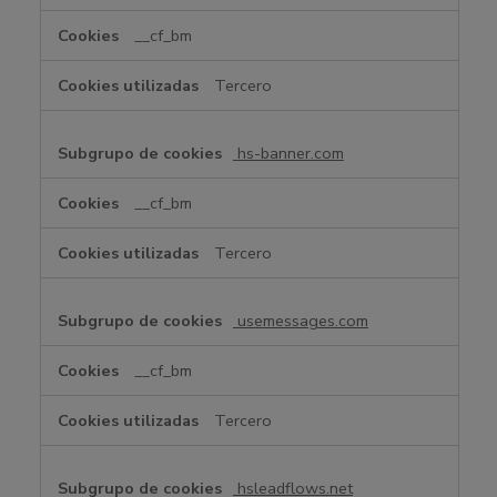
__cf_bm
Tercero
hs-banner.com
__cf_bm
Tercero
usemessages.com
__cf_bm
Tercero
hsleadflows.net