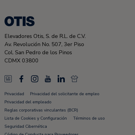
Elevadores Otis, S. de R.L. de C.V.
Av. Revolución No. 507, 3er Piso
Col. San Pedro de los Pinos
CDMX
03800
N
F
I
Y
L
N
e
a
n
o
i
e
Privacidad
Privacidad del solicitante de empleo
w
c
s
u
n
w
Privacidad del empleado
s
e
t
T
k
s
Reglas corporativas vinculantes (BCR)
Lista de Cookies y Configuración
Términos de uso
F
b
a
u
e
F
Seguridad Cibernética
e
o
g
b
d
e
Código de Conducta para Proveedores