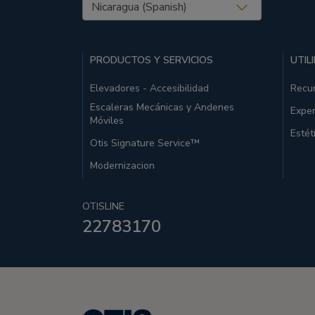
United States (EN)
PRODUCTOS Y SERVICIOS
UTIL
Elevadores - Accesibilidad
Recu
Escaleras Mecánicas y Andenes
Exper
Móviles
Estét
Otis Signature Service™
Modernizacion
OTISLINE
22783170