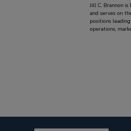
Jill C. Brannon i
and serves on th
positions leading
operations, marke