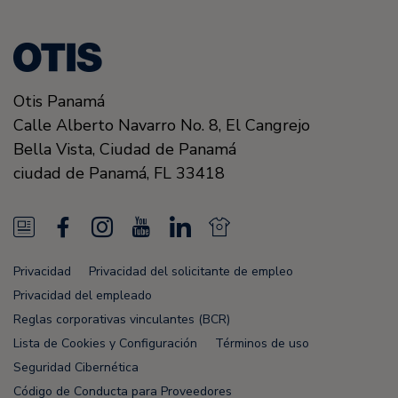
Otis Panamá
Calle Alberto Navarro No. 8, El Cangrejo
Bella Vista, Ciudad de Panamá
ciudad de Panamá, FL
33418
N
F
I
Y
L
N
e
a
n
o
i
e
Privacidad
Privacidad del solicitante de empleo
w
c
s
u
n
w
Privacidad del empleado
s
e
t
T
k
s
Reglas corporativas vinculantes (BCR)
Lista de Cookies y Configuración
Términos de uso
F
b
a
u
e
F
Seguridad Cibernética
e
o
g
b
d
e
Código de Conducta para Proveedores