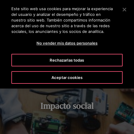
OTISLINE +5072690622
Pulse Intro para saltar al contenido principal
Este sitio web usa cookies para mejorar la experiencia
del usuario y analizar el desempeño y tráfico en
BUSCAR
nuestro sitio web. También compartimos información
MENÚ
acerca del uso de nuestro sitio a través de las redes
sociales, los anunciantes y los socios de analítica.
APRENDIZAJE STEM
DONACIONES CARITATIVAS
VOLUNTA
No vender mis datos personales
Rechazarlas todas
Aceptar cookies
Impacto social