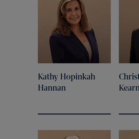
Kathy Hopinkah
Chris
Hannan
Kear