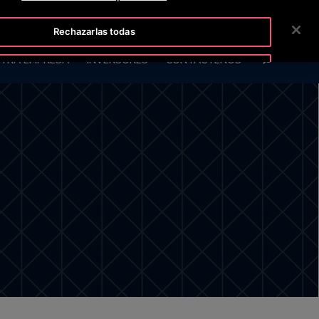
OTISLINE +5072690622
SALA DE PRENSA
CARRERAS
Rechazarlas todas
BUSCAR
TRA EMPRESA
INVERSORES
CONTÁCTENOS
Aceptar cookies