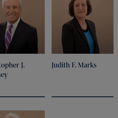
topher J.
Judith F. Marks
ney