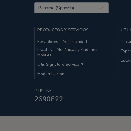
United States (EN)
PRODUCTOS Y SERVICIOS
UTIL
Elevadores - Accesibilidad
Recu
Escaleras Mecánicas y Andenes
Exper
Móviles
Estét
Otis Signature Service™
Modernizacion
OTISLINE
2690622