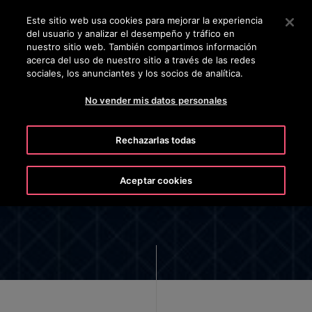
OTISLINE +5072690622
Pulse Intro para saltar al contenido principal
Este sitio web usa cookies para mejorar la experiencia
del usuario y analizar el desempeño y tráfico en
BUSCAR
nuestro sitio web. También compartimos información
MENÚ
acerca del uso de nuestro sitio a través de las redes
sociales, los anunciantes y los socios de analítica.
No vender mis datos personales
Rechazarlas todas
Report Privacy Matter
Aceptar cookies