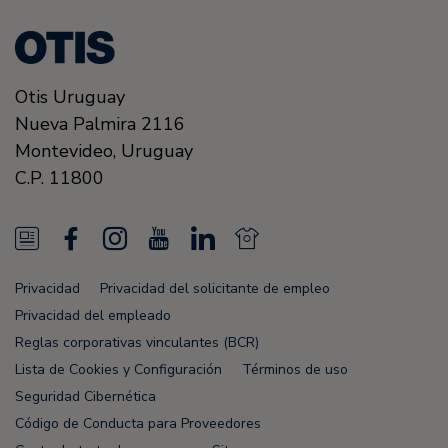
Otis Uruguay
Nueva Palmira 2116
Montevideo,
Uruguay
C.P. 11800
N
F
I
Y
L
N
e
a
n
o
i
e
Privacidad
Privacidad del solicitante de empleo
w
c
s
u
n
w
Privacidad del empleado
s
e
t
T
k
s
Reglas corporativas vinculantes (BCR)
Lista de Cookies y Configuración
Términos de uso
F
b
a
u
e
F
Seguridad Cibernética
e
o
g
b
d
e
Código de Conducta para Proveedores