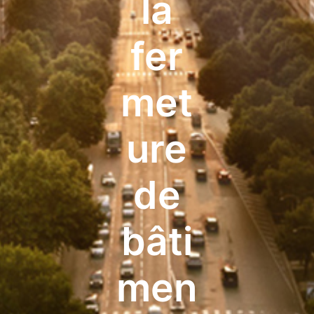
la
fer
met
ure
de
bâti
men