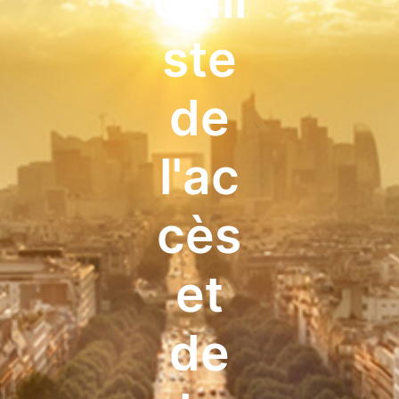
ciali
ste
de
l'ac
cès
et
de