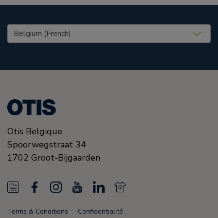
United States (EN)
Otis Belgique
Spoorwegstraat 34
1702
Groot-Bijgaarden
N
F
I
Y
L
N
e
a
n
o
i
e
Terms & Conditions
Confidentialité