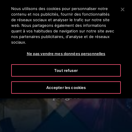
OTISLINE 0800 124 24
Appuyez sur Entrée pour passer au contenu principal
Nous utilisons des cookies pour personnaliser notre
contenu et nos publicités, fournir des fonctionnalités
RECHERCHER
de réseaux sociaux et analyser le trafic sur notre site
MENU
web. Nous partageons également des informations
quant à vos habitudes de navigation sur notre site avec
nos partenaires publicitaires, d'analyse et de réseaux
sociaux.
Ne pas vendre mes données personnelles
Tout refuser
Notre histoire:
Une histoire d’innovations et de
Accepter les cookies
progrès