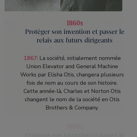
1860s
1860s
Protéger son invention et passer le
Protéger son invention et passer le
relais aux futurs dirigeants
relais aux futurs dirigeants
1861
: En janvier 1861 Elisha Otis dépose
1867
: La société, initialement nommée
un brevet pour protéger son invention. Il
Union Elevator and General Machine
meurt quatre mois plus tard à l'âge de
Works par Elisha Otis, changera plusieurs
49 ans à Yonkers, dans l'État de New
fois de nom au cours de son histoire.
York, lors d'une épidémie de diphtérie.
Cette année-là, Charles et Norton Otis
Heureusement, grâce au mentorat de
changent le nom de la société en Otis
leur père, Charles et Norton Otis sont
Brothers & Company.
prêts à reprendre l'entreprise. À la fin de
la décennie, l'entreprise est florissante
grâce à l'innovation des produits et à une
1860s
stratégie marketing efficace.
Protéger son invention et passer le