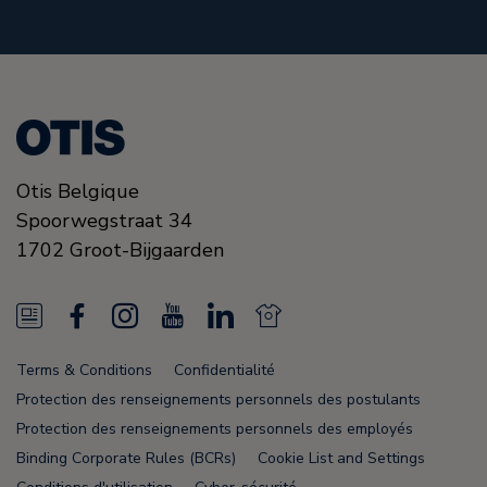
Otis Belgique
Spoorwegstraat 34
1702
Groot-Bijgaarden
N
F
I
Y
L
N
e
a
n
o
i
e
Terms & Conditions
Confidentialité
w
c
s
u
n
w
Protection des renseignements personnels des postulants
s
e
t
T
k
s
Protection des renseignements personnels des employés
Binding Corporate Rules (BCRs)
Cookie List and Settings
F
b
a
u
e
F